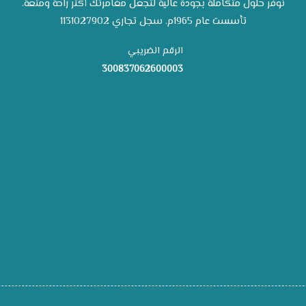
نوفر حلول متكاملة بجودة عالية لتجعل مغامرتك أكثر راحة ومتعة.
تأسست عام 1965م. سجل تجاري 1131027902
الرقم الضريبي
300837062600003