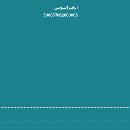
الرقم الضريبي
300837062600003