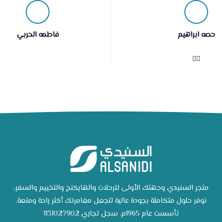
حصه ابراهيم
فاطمه الحربي
👍🏻
متجر السنيدي وجهتك الأولى للرحلات والهايكنج والتخييم والسفر،
نوفر حلول متكاملة بجودة عالية لتجعل مغامرتك أكثر راحة ومتعة.
تأسست عام 1965م. سجل تجاري 1131027902