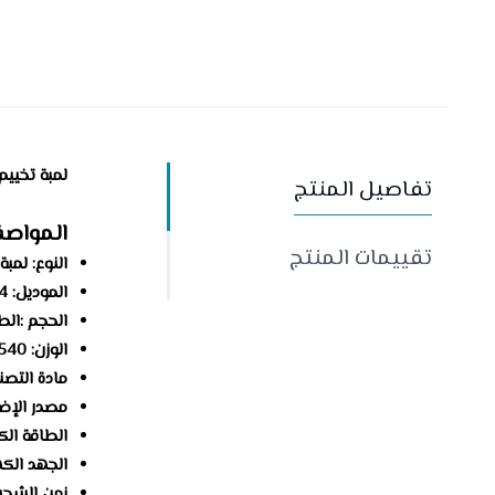
لمبة تخييم
تفاصيل المنتج
المواصف
تقييمات المنتج
النوع: لمبة
الموديل: SNL-0134.
الحجم :الطول9.5 × العرض9.5 × الا
الوزن: 540 جم.
مادة التصن
مصدر الإضاءة: 16 × 2835
الطاقة الكهربا
الجهد الكهربائ
زمن الشحن: 5 سا