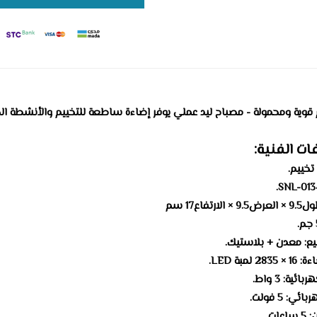
 قوية ومحمولة - مصباح ليد عملي يوفر إضاءة ساطعة للتخييم والأنشطة الخا
ات الفنية:
 تخييم.
رتفاع17 سم
يع: معدن + بلاستيك.
 لمبة LED.
ئية: 3 واط.
ي: 5 فولت.
عات