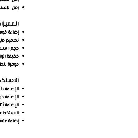
زمن الاستخدام : 
المميزات
إضاءة قوية: 16 لمبة LED توفر إضاءة ساطعة وموثوقة في محي
تصميم متي
حجم : سهل 
خفيفة الوزن نسبيًا (540 جم): لا ت
موفرة للطاقة: تسته
الاستخد
الإضاءة دا
الإضاءة حو
الإضاءة أث
الاستخداما
إضاءة عامة