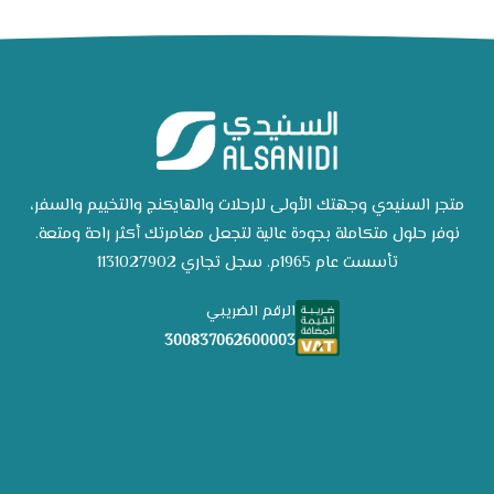
متجر السنيدي وجهتك الأولى للرحلات والهايكنج والتخييم والسفر،
نوفر حلول متكاملة بجودة عالية لتجعل مغامرتك أكثر راحة ومتعة.
تأسست عام 1965م. سجل تجاري 1131027902
الرقم الضريبي
300837062600003