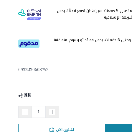
وقسّمها على 5 دفعات مع إمكان ادفع لاحقًا، بدون
شريعة الإسلامية
قسم دفعاتك بطريقة ميسرة إلى 4 وحتى 6 دفعات، بدون فوائد أو رسوم. متوافقة
6932230608753
88
اشتري الآن