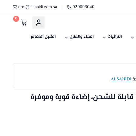
crm@alsanidi.com.sa
920003040
0
التراثيات
الفناء والمنزل
الشبل المغامر
كة
ALSANIDI
لمبة تخييم اضاءة LED قابلة للشحن، إضاءة قوية وموفرة