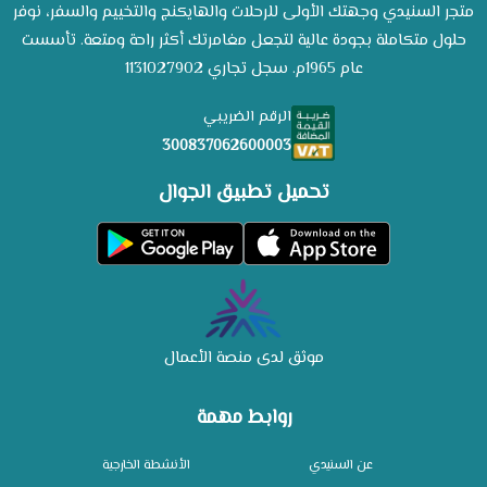
متجر السنيدي وجهتك الأولى للرحلات والهايكنج والتخييم والسفر، نوفر
حلول متكاملة بجودة عالية لتجعل مغامرتك أكثر راحة ومتعة. تأسست
عام 1965م. سجل تجاري 1131027902
الرقم الضريبي
300837062600003
تحميل تطبيق الجوال
موثق لدى منصة الأعمال
روابط مهمة
عن السنيدي
الأنشطة الخارجية