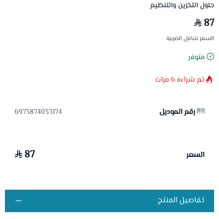
حلول التخزين والتنظيم
87
السعر شامل الضريبة
متوفر
تم شراءه
6
مرات
رقم الموديل
6973874033174
87
السعر
تفاصيل المنتج