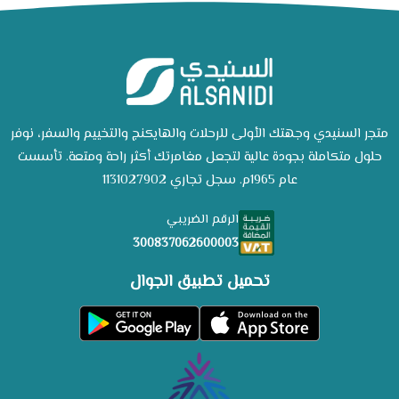
متجر السنيدي وجهتك الأولى للرحلات والهايكنج والتخييم والسفر، نوفر
حلول متكاملة بجودة عالية لتجعل مغامرتك أكثر راحة ومتعة. تأسست
عام 1965م. سجل تجاري 1131027902
الرقم الضريبي
300837062600003
تحميل تطبيق الجوال