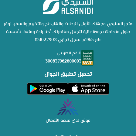
متجر السنيدي وجهتك الأولى للرحلات والهايكنج والتخييم والسفر، نوفر
حلول متكاملة بجودة عالية لتجعل مغامرتك أكثر راحة ومتعة. تأسست
عام 1965م. سجل تجاري 1131027902
الرقم الضريبي
300837062600003
تحميل تطبيق الجوال
موثق لدى منصة الأعمال