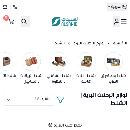
العربية
0
متجر السنيدي
الرئيسية
لوازم الرحلات البرية
الشنط
شنط وصناديق
شنط رحلات
شنط الشاهي
شنط البيالات
شنط التر
العزب
كاملة
والقهوة
والفناجيل
لوازم الرحلات البرية |
الشنط
تعذر جلب المزيد 😢