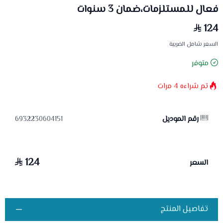
فعال للمستلزمات،ضمان 3 سنوات
124
السعر شامل الضريبة
متوفر
تم شراءه
4
مرات
رقم الموديل
6932230604151
124
السعر
تفاصيل المنتج