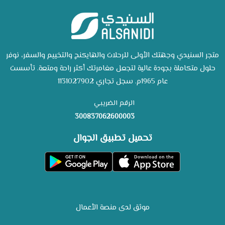
متجر السنيدي وجهتك الأولى للرحلات والهايكنج والتخييم والسفر، نوفر
حلول متكاملة بجودة عالية لتجعل مغامرتك أكثر راحة ومتعة. تأسست
عام 1965م. سجل تجاري 1131027902
الرقم الضريبي
300837062600003
تحميل تطبيق الجوال
موثق لدى منصة الأعمال