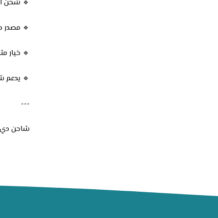
🔹 شحن اله
🔹 مصدر طا
🔹 خيار مث
🔹 يدعم ش
---
شاحن دي بي تي على الولاعة بقوة 63 وا