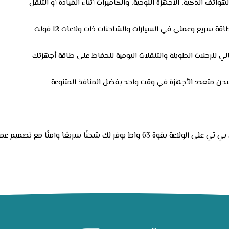
واتف الذكية، الأجهزة اللوحية، والكاميرات أثناء القيادة أو التنقل
قة سريع وعملي في السيارات والشاحنات ذات ولاعات 12 فولت
الي للرحلات الطويلة والتنقلات اليومية للحفاظ على طاقة أجهزتك
حن متعدد الأجهزة في وقت واحد بفضل المنافذ المتنوعة
ط يوفر لك شحنًا سريعًا وآمنًا مع تصميم عملي وأنيق يناسب كل احتياجاتك أثناء التنقل والسفر.