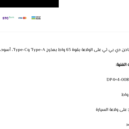
الولاعة بقوة 63 واط بمخرج Type-A وType-C، أسود، لشحن سريع وموثوق أثناء التنقل
الفنية:
على ولاعة السيارة
د