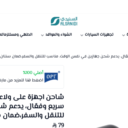
متجر السنيدي
ة
تجهيزات السيارات
الشواء والمواقد
الطهي ومستلزماته
أصلي 100%
اضغط هنا للمزيد من مار
سريع وفعّال، يدعم ش
للتنقل والسفر،ضمان 
79