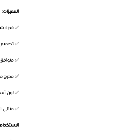
المميزات:
✅ قدرة شحن عالية تصل إلى 3
✅ تصميم م
✅ متوافق م
✅ مخرج مزدوج Type-A وType-C لتلبية مختلف 
✅ لون أسو
✅ مثالي ل
الاستخداما