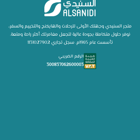
متجر السنيدي وجهتك الأولى للرحلات والهايكنج والتخييم والسفر،
نوفر حلول متكاملة بجودة عالية لتجعل مغامرتك أكثر راحة ومتعة.
تأسست عام 1965م. سجل تجاري 1131027902
الرقم الضريبي
300837062600003