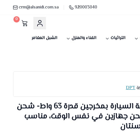
crm@alsanidi.com.sa
920003040
0
التراثيات
الفناء والمنزل
الشبل المغامر
كة
DPT
شاحن اجهزة على ولاعة السيارة بمخرجين قدرة 63 واط- شحن
حن جهازين في نفس الوقت، مناسب
سنتان