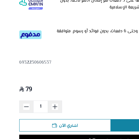
وقسّمها على 5 دفعات مع إمكان ادفع لاحقًا، بدون
شريعة الإسلامية
قسم دفعاتك بطريقة ميسرة إلى 4 وحتى 6 دفعات، بدون فوائد أو رسوم. متوافقة
6932230606537
79
اشتري الآن