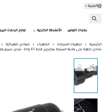
العربية
بكجات التوفير
الأنشطة الخارجية
لوازم الرحلات البري
الرئيسية
تجهيزات السيارات
الكهرباء
شواحن كهربائية
شاحن اجهزة على ولاعة السيارة بمخرجين قدرة 63 واط- شحن سريع وفعّال، يدعم شحن جهازين في نفس الوقت، مناسب للتنقل والسفر،ضمان سنتان