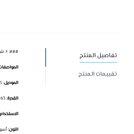
### ⚡ شاحن دي بي تي على 
تفاصيل المنتج
المواصفات 
تقييمات المنتج
الموديل:
DP4×4-0085
القدرة:
63 واط
الاستخدام:
اللون:
أسو