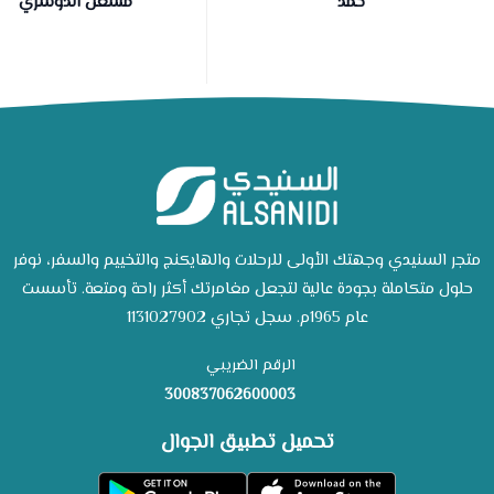
حمد
مشعل الدوسري
متجر السنيدي وجهتك الأولى للرحلات والهايكنج والتخييم والسفر، نوفر
حلول متكاملة بجودة عالية لتجعل مغامرتك أكثر راحة ومتعة. تأسست
عام 1965م. سجل تجاري 1131027902
الرقم الضريبي
300837062600003
تحميل تطبيق الجوال