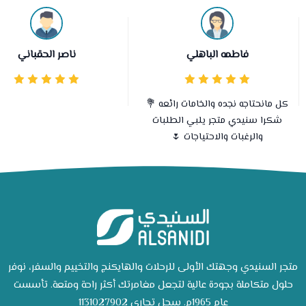
فاطمه الباهلي
ناصر الحقباني
كل مانحتاجه نجده والخامات رائعه 💐
شكرا سنيدي متجر يلبي الطلبات
والرغبات والاحتياجات 🌷
متجر السنيدي وجهتك الأولى للرحلات والهايكنج والتخييم والسفر، نوفر
حلول متكاملة بجودة عالية لتجعل مغامرتك أكثر راحة ومتعة. تأسست
عام 1965م. سجل تجاري 1131027902