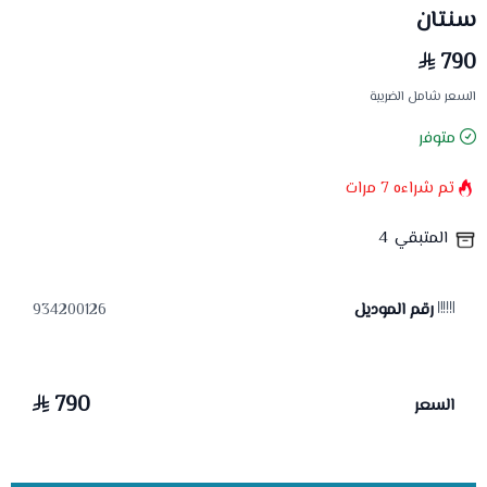
سنتان
790
السعر شامل الضريبة
متوفر
تم شراءه
7
مرات
المتبقي
4
رقم الموديل
934200126
790
السعر