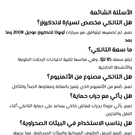
الأسئلة الشائعة
هل التانكي مخصص لسيارة لاندكروزر؟
نعم، تم تصميمه ليتوافق مع سيارات
تويوتا لاندكروزر موديل 2008 وما
بعد
.
ما سعة التانكي؟
تبلغ سعته
85 لترًا
، وهي مناسبة لتلبية احتياجات الرحلات الطويلة
والأنشطة الخارجية.
هل التانكي مصنوع من الألمنيوم؟
نعم، صُنع من الألمنيوم الذي يتميز بالمتانة ومقاومة الصدأ والتآكل.
هل يأتي مع جراب حماية؟
نعم، يأتي مزودًا بجراب قماش كاكي يساعد على حماية التانكي أثناء
النقل والتخزين.
هل يناسب الاستخدام في البيئات الصحراوية؟
نعم، صُمم لتحمل الظروف الميدانية والبيئات الصحراوية، مما يجعله