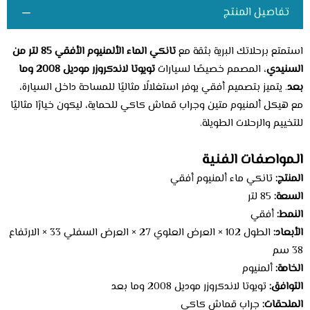
تفاصيل المنتج
استمتع برحلاتك البرية بثقة مع
تانكي الماء الألمنيوم الأفقي 85 لتر من
السنيدي
، المصمم خصيصًا لسيارات
تويوتا لاندكروزر موديل 2008 وما
بعد
. يتميز بتصميم أفقي يوفر استغلالًا مثاليًا للمساحة داخل السيارة،
مع هيكل ألمنيوم متين وجراب قماش كاكي للحماية، ليكون خيارًا مثاليًا
للتخييم والرحلات الطويلة.
المواصفات الفنية
المنتج:
تانكي ماء ألمنيوم أفقي
السعة:
85 لتر
النمط:
أفقي
الأبعاد:
الطول 102 × العرض العلوي 27 × العرض السفلي 33 × الارتفاع
38 سم
الخامة:
ألمنيوم
التوافق:
تويوتا لاندكروزر موديل 2008 وما بعد
الملحقات:
جراب قماش كاكي