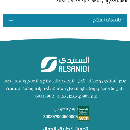
المستخدم إلى سعة كبيرة جدًا من المياه.
تقييمات المنتج
متجر السنيدي وجهتك الأولى للرحلات والهايكنج والتخييم والسفر، نوفر
حلول متكاملة بجودة عالية لتجعل مغامرتك أكثر راحة ومتعة. تأسست
عام 1965م. سجل تجاري 1131027902
الرقم الضريبي
300837062600003
تحميل تطبيق الجوال