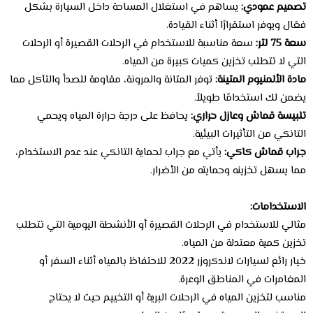
تصميم عمودي:
يساهم في استغلال المساحة داخل السيارة بشكل
فعّال ويوفر استقرارًا أثناء القيادة.
سعة 75 لتر:
سعة مناسبة للاستخدام في الرحلات القصيرة أو الرحلات
التي لا تتطلب تخزين كميات كبيرة من المياه.
مادة الألمنيوم المتينة:
توفر المتانة والمرونة، مقاومة للصدأ والتآكل مما
يضمن لك استخدامًا طويلاً.
تلبيسة قماش وعازل حراري:
يحافظ على درجة حرارة المياه ويحمي
التانكي من التأثيرات البيئية.
جراب قماش كاكي:
يأتي مع جراب لحماية التانكي عند عدم الاستخدام،
مما يسهل تخزينه وحمايته من الأضرار.
الاستخدامات:
مثالي للاستخدام في الرحلات القصيرة أو الأنشطة اليومية التي تتطلب
تخزين كمية معتدلة من المياه.
خيار رائع لسيارات لاندكروزر 2022 للاحتفاظ بالمياه أثناء السفر أو
المغامرات في المناطق الوعرة.
مناسب لتخزين المياه في الرحلات البرية أو التخييم حيث لا يحتاج