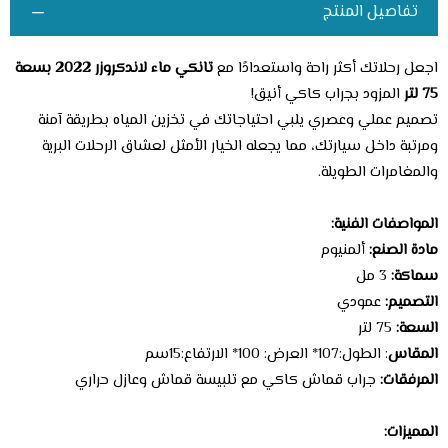
تفاصيل المنتج
اجعل رحلاتك أكثر راحة واستعدادًا مع
تانكي ماء لاندكروزر 2022 بسعة
75 لتر
المزود بجراب كاكي أنيق!
تصميم عملي وعصري يلبي احتياجاتك في تخزين المياه بطريقة آمنة
ومرتبة داخل سيارتك، مما يجعله الخيار الأمثل لعشاق الرحلات البرية
والمغامرات الطويلة.
المواصفات الفنية:
مادة الصنع:
ألمنيوم
سماكة:
3 مل
التصميم:
عمودي
السعة:
75 لتر
المقاس
: الطول:107* العرض: 100* الارتفاع:15سم
المرفقات:
جراب قماش كاكي مع تلبيسة قماش وعازل حراري
المميزات: