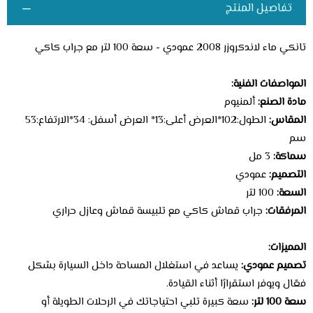
تفاصيل المنتج
تانكي ماء لاندكروزر 2008 عمودي - سعة 100 لتر مع جراب كاكي
المواصفات الفنية:
مادة الصنع:
ألمنيوم
المقاس:
الطول:102*العرض أعلى:13* العرض أسفل: 34*الارتفاع:53
سم
سماكة:
3 مل
التصميم:
عمودي
السعة:
100 لتر
المرفقات:
جراب قماش كاكي مع تلبيسة قماش وعازل حراري
المميزات:
تصميم عمودي:
يساعد في استغلال المساحة داخل السيارة بشكل
فعّال ويوفر استقرارًا أثناء القيادة.
سعة 100 لتر:
سعة كبيرة تلبي احتياجاتك في الرحلات الطويلة أو