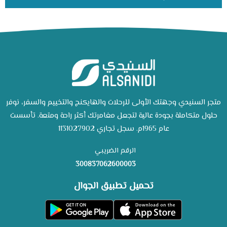
متجر السنيدي وجهتك الأولى للرحلات والهايكنج والتخييم والسفر، نوفر
حلول متكاملة بجودة عالية لتجعل مغامرتك أكثر راحة ومتعة. تأسست
عام 1965م. سجل تجاري 1131027902
الرقم الضريبي
300837062600003
تحميل تطبيق الجوال