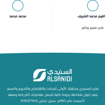
راهيم محمد الشريف
محمد محمد
متجر متميز ورائع
متجر السنيدي وجهتك الأولى للرحلات والهايكنج والتخييم والسفر،
نوفر حلول متكاملة بجودة عالية لتجعل مغامرتك أكثر راحة ومتعة.
تأسست عام 1965م. سجل تجاري 1131027902