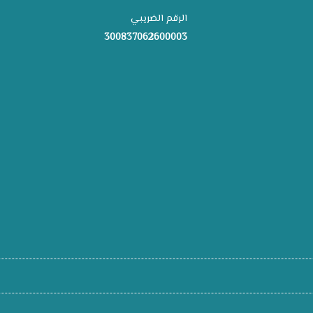
الرقم الضريبي
300837062600003