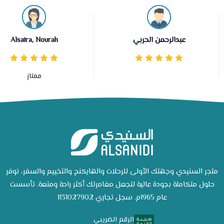
عبدالرحمن الحربي
Alsaira, Nourah
ممتاز
متجر السنيدي وجهتك الأولى للرحلات والهايكنج والتخييم والسفر، نوفر
حلول متكاملة بجودة عالية لتجعل مغامرتك أكثر راحة ومتعة. تأسست
عام 1965م. سجل تجاري 1131027902
الرقم الضريبي