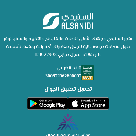
متجر السنيدي وجهتك الأولى للرحلات والهايكنج والتخييم والسفر، نوفر
حلول متكاملة بجودة عالية لتجعل مغامرتك أكثر راحة ومتعة. تأسست
عام 1965م. سجل تجاري 1131027902
الرقم الضريبي
300837062600003
تحميل تطبيق الجوال
موثق لدى منصة الأعمال