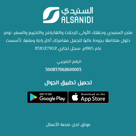
متجر السنيدي وجهتك الأولى للرحلات والهايكنج والتخييم والسفر، نوفر
حلول متكاملة بجودة عالية لتجعل مغامرتك أكثر راحة ومتعة. تأسست
عام 1965م. سجل تجاري 1131027902
الرقم الضريبي
300837062600003
تحميل تطبيق الجوال
موثق لدى منصة الأعمال