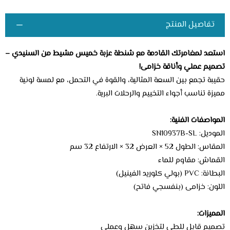
تفاصيل المنتج
استعد لمغامرتك القادمة مع شنطة عزبة خميس مشيط من السنيدي –
تصميم عملي وأناقة خزامى!
حقيبة تجمع بين السعة المثالية، والقوة في التحمل، مع لمسة لونية
مميزة تناسب أجواء التخييم والرحلات البرية.
المواصفات الفنية:
الموديل: SN10937B-SL
المقاس: الطول 52 × العرض 32 × الارتفاع 32 سم
القماش: مقاوم للماء
البطانة: PVC (بولي كلوريد الفينيل)
اللون: خزامى (بنفسجي فاتح)
المميزات:
تصميم قابل للطي لتخزين سهل وعملي