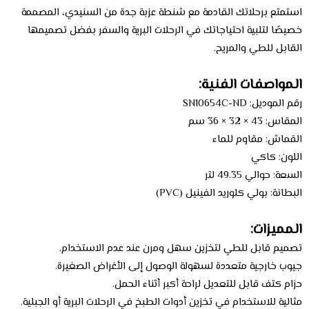
استمتع برحلاتك القادمة مع شنطة عزبة جدة من السنيدي، المصممة
خصيصًا لتلبية احتياجاتك في الرحلات البرية والسفر بفضل تصميمها
القابل للطي والمريح.
المواصفات الفنية:
رقم الموديل: SN10654C-ND
المقاس: 43 × 32 × 36 سم
القماش: مقاوم للماء
اللون: كاكي
السعة: حوالي 49.35 لتر
البطانة: بولي كلوريد الفينيل (PVC)
المميزات:
تصميم قابل للطي لتخزين سهل ومرن عند عدم الاستخدام.
جيوب خارجية متعددة لسهولة الوصول إلى الأغراض الصغيرة.
حزام كتف قابل للتعديل لراحة أكبر أثناء الحمل.
مثالية للاستخدام في تخزين أدوات الطبخ في الرحلات البرية أو الجبلية.