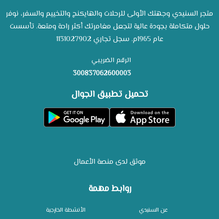
متجر السنيدي وجهتك الأولى للرحلات والهايكنج والتخييم والسفر، نوفر
حلول متكاملة بجودة عالية لتجعل مغامرتك أكثر راحة ومتعة. تأسست
عام 1965م. سجل تجاري 1131027902
الرقم الضريبي
300837062600003
تحميل تطبيق الجوال
موثق لدى منصة الأعمال
روابط مهمة
عن السنيدي
الأنشطة الخارجية