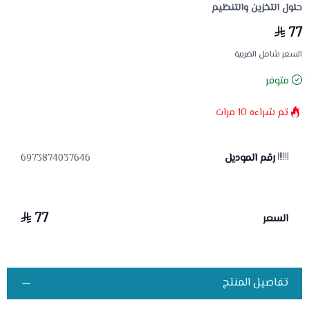
حلول التخزين والتنظيم
77
السعر شامل الضريبة
متوفر
تم شراءه
10
مرات
رقم الموديل
6973874037646
77
السعر
تفاصيل المنتج