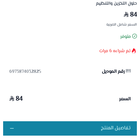
حلول التخزين والتنظيم
84
السعر شامل الضريبة
متوفر
تم شراءه
6
مرات
رقم الموديل
6973874032825
84
السعر
تفاصيل المنتج