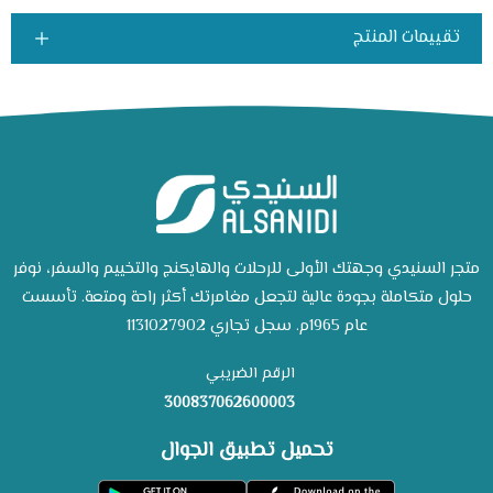
تقييمات المنتج
متجر السنيدي وجهتك الأولى للرحلات والهايكنج والتخييم والسفر، نوفر
حلول متكاملة بجودة عالية لتجعل مغامرتك أكثر راحة ومتعة. تأسست
عام 1965م. سجل تجاري 1131027902
الرقم الضريبي
300837062600003
تحميل تطبيق الجوال