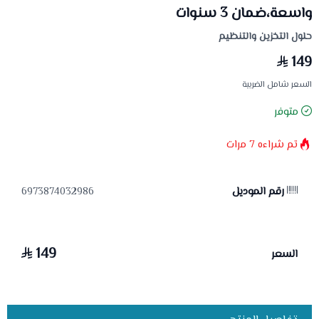
واسعة،ضمان 3 سنوات
حلول التخزين والتنظيم
149
السعر شامل الضريبة
متوفر
تم شراءه
7
مرات
رقم الموديل
6973874032986
149
السعر