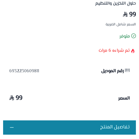
حلول التخزين والتنظيم
99
السعر شامل الضريبة
متوفر
تم شراءه
6
مرات
رقم الموديل
6932230609811
99
السعر
تفاصيل المنتج