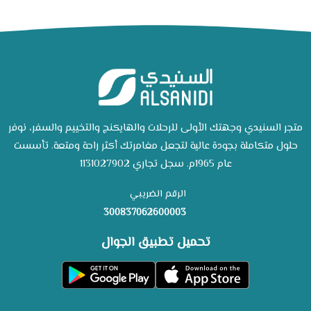
متجر السنيدي وجهتك الأولى للرحلات والهايكنج والتخييم والسفر، نوفر
حلول متكاملة بجودة عالية لتجعل مغامرتك أكثر راحة ومتعة. تأسست
عام 1965م. سجل تجاري 1131027902
الرقم الضريبي
300837062600003
تحميل تطبيق الجوال