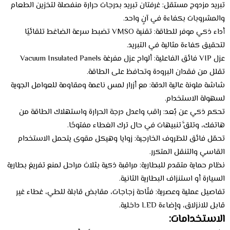
تبريد مزدوج مستقل: غرفتان تبريد بدرجات حرارة منفصلة لتخزين الطعام
والمشروبات بكفاءة في آنٍ واحد.
أداء ذكي موفر للطاقة: تقنية VMSO تضبط سرعة الضاغط تلقائيًا
لتحقيق كفاءة مثالية في التبريد.
عزل VIP فائق الفاعلية: ألواح عزل مفرغة Vacuum Insulated Panels
تقلل من فقدان البرودة وتحافظ على الطاقة.
شاشة ملونة عالية الدقة: مع أزرار لمس ناعمة ومقاومة للعوامل الجوية
لسهولة الاستخدام.
تحكم ذكي عن بُعد: راقب واعدل درجة الحرارة واستهلاك الطاقة من
هاتفك، وتلقَّ تنبيهات في حال ترك الغطاء مفتوحًا.
تحمّل فائق للظروف الخارجية: زوايا وهيكل مقوى يتحمل الاستخدام
القاسي والتنقل المتكرر.
نظام حماية متقدم للبطارية: مراقبة ذكية بثلاث مراحل لمنع تفريغ بطارية
السيارة أو استنزاف البطارية الثانية.
تفاصيل عملية وعصرية: فتّاحة زجاجات، مقابض قابلة للطي، غطاء غير
قابل للانزلاق، وإضاءة LED داخلية.
الاستخدامات: