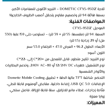
ثلاجة DOMETIC CFX5-95DZ – التبريد الأقوى للمغامرات الأكبر،
بسعة هائلة 94 لتر وتصميم مقاوم يتحمّل أصعب الظروف الخارجية!
المواصفات الفنية:
الموديل: CFX5-95DZ
السعة: 94 لتر (مقسمة: 55 لتر + 39 لتر) – تستوعب حتى 159 علبة (330
مل) أو 29 زجاجة (1.5 لتر)
الأبعاد: الطول 96.2 × العرض 47.0 × الارتفاع 53.0 سم
اللون: أسود
نوع التبريد: تثليج متطور، قابل للتعديل من +20°C إلى -22°C
نوع التشغيل: كهرباء 12/24V DC أو 110–240V AC، وتدعم البطاريات
والألواح الشمسية
التحكم: شاشة TFT عالية الدقة + تطبيق Dometic Mobile Cooling
الإضافات: USB QC 3.0، إضاءة داخلية، مقابض ألومنيوم قابلة للطي،
فتّاحة زجاجات، غطاء مانع للانزلاق، سلة قابلة للإزالة، فاصل سلكي،
زوايا معززة
المميزات: