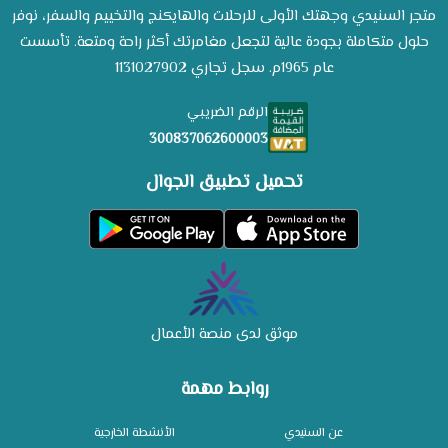
متجر السنيدي وجهتك الأولى للرحلات والهايكنج والتخييم والسفر، نوفر
حلول متكاملة بجودة عالية لتجعل مغامرتك أكثر راحة ومتعة. تأسست
عام 1965م. سجل تجاري 1131027902
الرقم الضريبي
300837062600003
تحميل تطبيق الجوال
موثق لدى منصة الأعمال
روابط مهمة
عن السنيدي
الأنشطة الخارجية