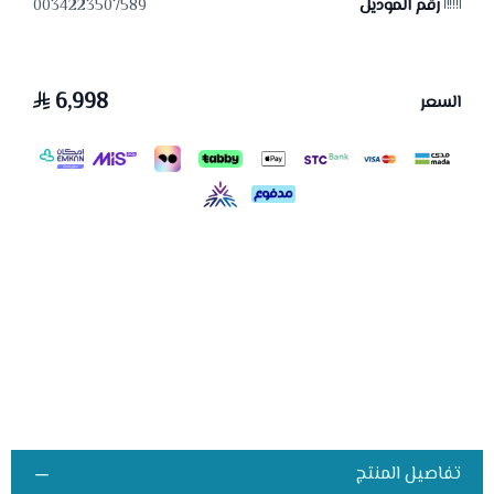
رقم الموديل
0034223507589
6,998
السعر
تفاصيل المنتج