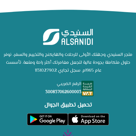
متجر السنيدي وجهتك الأولى للرحلات والهايكنج والتخييم والسفر، نوفر
حلول متكاملة بجودة عالية لتجعل مغامرتك أكثر راحة ومتعة. تأسست
عام 1965م. سجل تجاري 1131027902
الرقم الضريبي
300837062600003
تحميل تطبيق الجوال