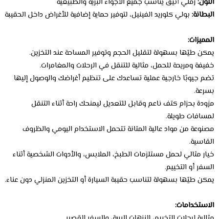
اللون:
رملي أنيق يناسب جميع الأجواء البرية والطبيعية
البطانة:
بولي كلوريد الفينيل، لتوفير حماية إضافية للأغراض داخل الحقيبة
المميزات:
يمكن طيّها بسهولة لتقليل الحجم وتوفير المساحة عند التخزين.
خفيفة ومريحة للحمل، مثالية للتنقل في الرحلات والمغامرات.
تضم جيوبًا خارجية عملية تساعدك على تنظيم أغراضك والوصول إليها
بسرعة.
مزودة بحزام كتف ناعم وقابل للتعديل ليمنحك راحة أثناء التنقل
لمسافات طويلة.
مصنوعة من مواد عالية المتانة تتحمل الاستخدام اليومي والظروف
القاسية.
خيار مثالي لحمل مستلزمات الطبخ، الملابس، والأدوات الشخصية أثناء
السفر أو التخييم.
يمكن طيّها بسهولة لتناسب حقيبة السيارة أو التخزين المنزلي دون عناء.
الاستخدامات:
مثالية لرحلات التخييم، النزهات البرية، والسفر القصير