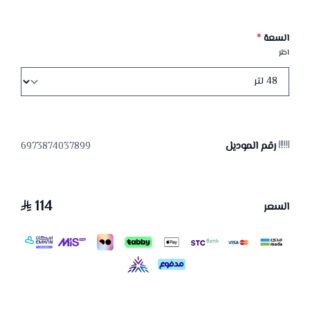
السعة
*
اختر
رقم الموديل
6973874037899
114
السعر