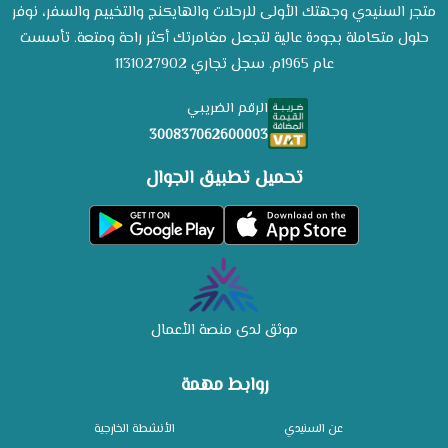
متجر السنيدي وجهتك الأولى للرحلات والهايكنج والتخييم والسفر، نوفر
حلول متكاملة بجودة عالية لتجعل مغامرتك أكثر راحة ومتعة. تأسست
عام 1965م. سجل تجاري 1131027902
الرقم الضريبي
300837062600003
تحميل تطبيق الجوال
موثق لدى منصة الأعمال
روابط مهمة
عن السنيدي
الأنشطة الخارجية